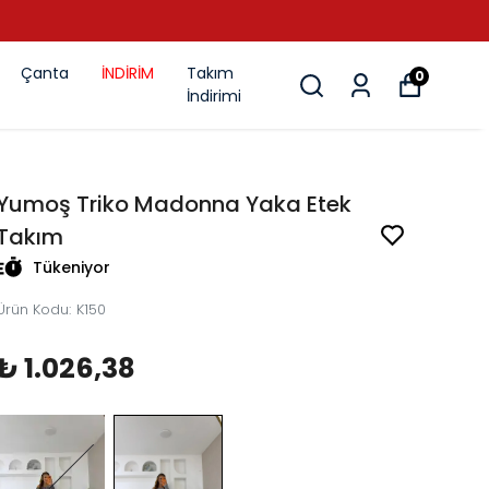
Çanta
İNDİRİM
Takım
0
İndirimi
Yumoş Triko Madonna Yaka Etek
Takım
Tükeniyor
Ürün Kodu
:
K150
₺ 1.026,38