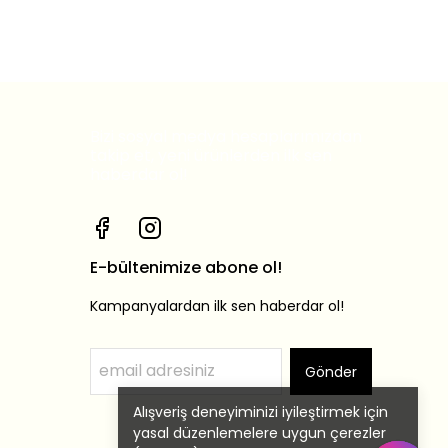
Bizi sosyal medya hesaplarımızdan
takip et, yeni ürünlerden ilk sen
haberdar ol!
E-bültenimize abone ol!
Kampanyalardan ilk sen haberdar ol!
Gönder
Alışveriş deneyiminizi iyileştirmek için
yasal düzenlemelere uygun çerezler