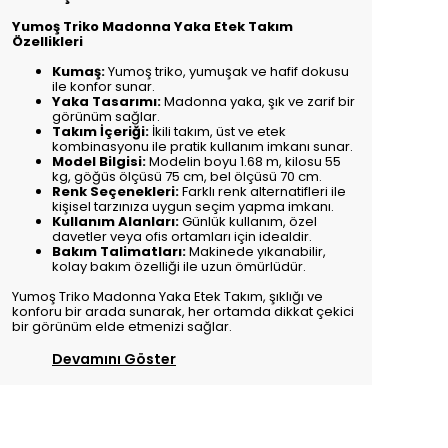
Yumoş Triko Madonna Yaka Etek Takım
Özellikleri
Kumaş:
Yumoş triko, yumuşak ve hafif dokusu
ile konfor sunar.
Yaka Tasarımı:
Madonna yaka, şık ve zarif bir
görünüm sağlar.
Takım İçeriği:
İkili takım, üst ve etek
kombinasyonu ile pratik kullanım imkanı sunar.
Model Bilgisi:
Modelin boyu 1.68 m, kilosu 55
kg, göğüs ölçüsü 75 cm, bel ölçüsü 70 cm.
Renk Seçenekleri:
Farklı renk alternatifleri ile
kişisel tarzınıza uygun seçim yapma imkanı.
Kullanım Alanları:
Günlük kullanım, özel
davetler veya ofis ortamları için idealdir.
Bakım Talimatları:
Makinede yıkanabilir,
kolay bakım özelliği ile uzun ömürlüdür.
Yumoş Triko Madonna Yaka Etek Takım, şıklığı ve
konforu bir arada sunarak, her ortamda dikkat çekici
bir görünüm elde etmenizi sağlar.
Devamını Göster