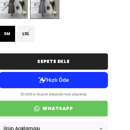
SM
LXL
SEPETE EKLE
WHATSAPP
Ürün Açıklaması