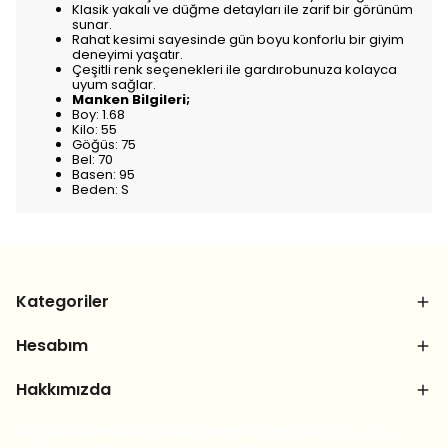
Klasik yakalı ve düğme detayları ile zarif bir görünüm
sunar.
Rahat kesimi sayesinde gün boyu konforlu bir giyim
deneyimi yaşatır.
Çeşitli renk seçenekleri ile gardırobunuza kolayca
uyum sağlar.
Manken Bilgileri;
Boy: 1.68
Kilo: 55
Göğüs: 75
Bel: 70
Basen: 95
Beden: S
Kategoriler
Hesabım
Hakkımızda
Bizi sosyal medya hesaplarımızdan takip et, yeni