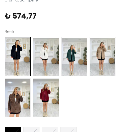
Ürün Kodu
:
Np1119
₺ 574,77
Renk