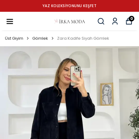
YAZ KOLEKSİYONUNU KEŞFET
0
Üst Giyim
Gömlek
Zara Kadife Siyah Gömlek