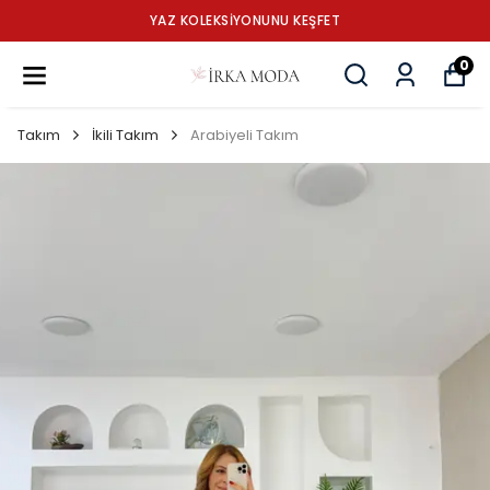
YAZ KOLEKSİYONUNU KEŞFET
0
Takım
İkili Takım
Arabiyeli Takım