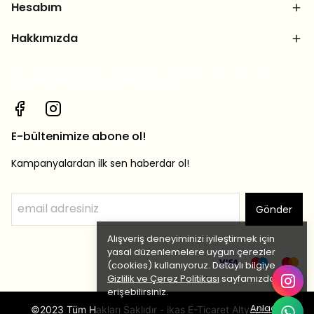
Hesabım
Hakkımızda
Bizi sosyal medya hesaplarımızdan takip et, yeni
ürünlerden ilk sen haberdar ol!
E-bültenimize abone ol!
Kampanyalardan ilk sen haberdar ol!
Gönder
Alışveriş deneyiminizi iyileştirmek için
yasal düzenlemelere uygun çerezler
(cookies) kullanıyoruz. Detaylı bilgiye
Gizlilik ve Çerez Politikası
sayfamızdan
erişebilirsiniz.
Anladım
©2023 Tüm Hakları Saklıdır - ikas E-Ticaret Altyapısı ile