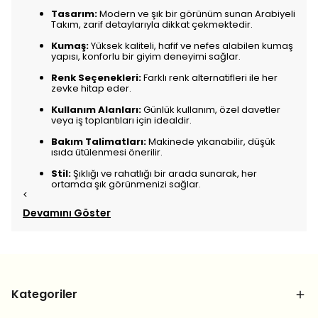
Tasarım:
Modern ve şık bir görünüm sunan Arabiyeli
Takım, zarif detaylarıyla dikkat çekmektedir.
Kumaş:
Yüksek kaliteli, hafif ve nefes alabilen kumaş
yapısı, konforlu bir giyim deneyimi sağlar.
Renk Seçenekleri:
Farklı renk alternatifleri ile her
zevke hitap eder.
Kullanım Alanları:
Günlük kullanım, özel davetler
veya iş toplantıları için idealdir.
Bakım Talimatları:
Makinede yıkanabilir, düşük
ısıda ütülenmesi önerilir.
Stil:
Şıklığı ve rahatlığı bir arada sunarak, her
ortamda şık görünmenizi sağlar.
<
Devamını Göster
Kategoriler