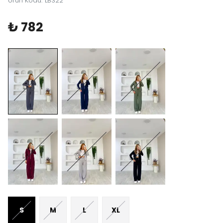
Ürün Kodu
:
LB322
₺ 782
S
M
L
XL