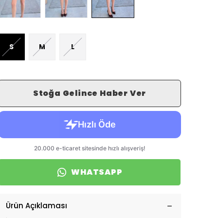
S
M
L
Stoğa Gelince Haber Ver
WHATSAPP
Ürün Açıklaması