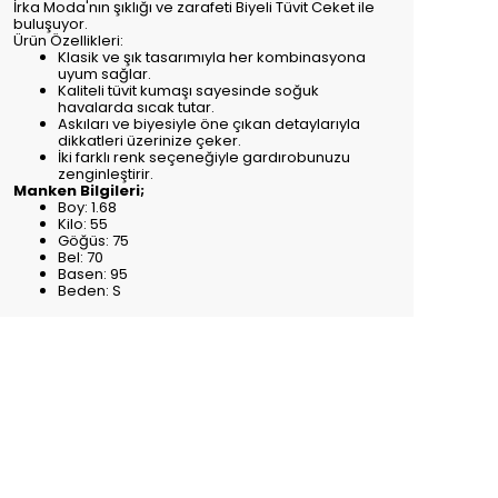
İrka Moda'nın şıklığı ve zarafeti Biyeli Tüvit Ceket ile
buluşuyor.
Ürün Özellikleri:
Klasik ve şık tasarımıyla her kombinasyona
uyum sağlar.
Kaliteli tüvit kumaşı sayesinde soğuk
havalarda sıcak tutar.
Askıları ve biyesiyle öne çıkan detaylarıyla
dikkatleri üzerinize çeker.
İki farklı renk seçeneğiyle gardırobunuzu
zenginleştirir.
Manken Bilgileri;
Boy: 1.68
Kilo: 55
Göğüs: 75
Bel: 70
Basen: 95
Beden: S