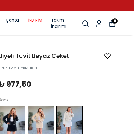
Çanta
İNDİRİM
Takım
0
İndirimi
Biyeli Tüvit Beyaz Ceket
Ürün Kodu
:
YKM3163
₺ 977,50
Renk