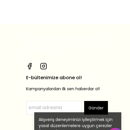
Bizi sosyal medya hesaplarımızdan
takip et, yeni ürünlerden ilk sen
haberdar ol!
E-bültenimize abone ol!
Kampanyalardan ilk sen haberdar ol!
Gönder
Alışveriş deneyiminizi iyileştirmek için
yasal düzenlemelere uygun çerezler