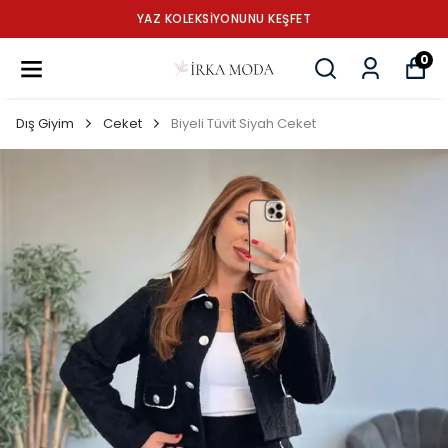
YAZ KOLEKSİYONUNU KEŞFET
0
Dış Giyim
Ceket
Biyeli Tüvit Siyah Ceket