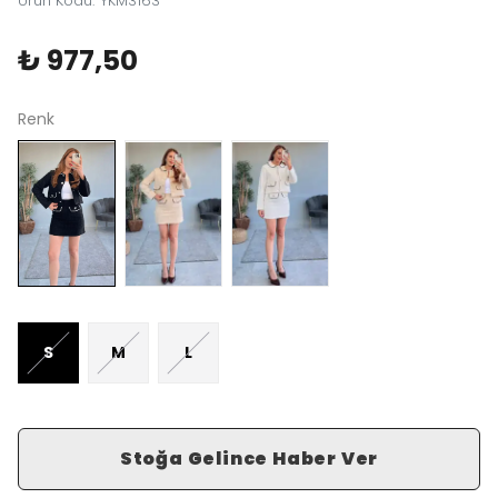
Ürün Kodu
:
YKM3163
₺ 977,50
Renk
S
M
L
Stoğa Gelince Haber Ver