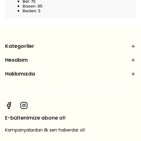
Bel: 70
Basen: 95
Beden: S
Kategoriler
Hesabım
Hakkımızda
Bizi sosyal medya hesaplarımızdan takip et, yeni
ürünlerden ilk sen haberdar ol!
E-bültenimize abone ol!
Kampanyalardan ilk sen haberdar ol!