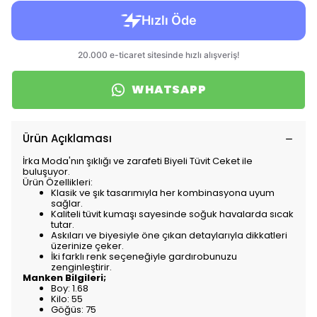
WHATSAPP
Ürün Açıklaması
İrka Moda'nın şıklığı ve zarafeti Biyeli Tüvit Ceket ile
buluşuyor.
Ürün Özellikleri:
Klasik ve şık tasarımıyla her kombinasyona uyum
sağlar.
Kaliteli tüvit kumaşı sayesinde soğuk havalarda sıcak
tutar.
Askıları ve biyesiyle öne çıkan detaylarıyla dikkatleri
üzerinize çeker.
İki farklı renk seçeneğiyle gardırobunuzu
zenginleştirir.
Manken Bilgileri;
Boy: 1.68
Kilo: 55
Göğüs: 75