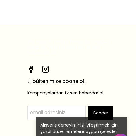
Bizi sosyal medya hesaplarımızdan
takip et, yeni ürünlerden ilk sen
haberdar ol!
E-bültenimize abone ol!
Kampanyalardan ilk sen haberdar ol!
Gönder
Alışveriş deneyiminizi iyileştirmek için
yasal düzenlemelere uygun çerezler