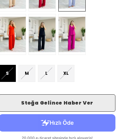
S
M
L
XL
Stoğa Gelince Haber Ver