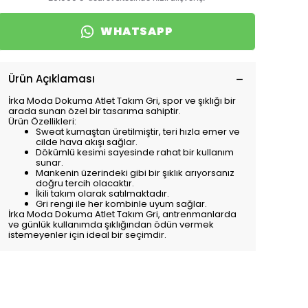
WHATSAPP
Ürün Açıklaması
İrka Moda Dokuma Atlet Takım Gri, spor ve şıklığı bir
arada sunan özel bir tasarıma sahiptir.
Ürün Özellikleri:
Sweat kumaştan üretilmiştir, teri hızla emer ve
cilde hava akışı sağlar.
Dökümlü kesimi sayesinde rahat bir kullanım
sunar.
Mankenin üzerindeki gibi bir şıklık arıyorsanız
doğru tercih olacaktır.
İkili takım olarak satılmaktadır.
Gri rengi ile her kombinle uyum sağlar.
İrka Moda Dokuma Atlet Takım Gri, antrenmanlarda
ve günlük kullanımda şıklığından ödün vermek
istemeyenler için ideal bir seçimdir.