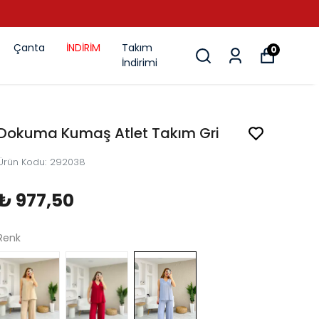
Çanta
İNDİRİM
Takım
0
İndirimi
Dokuma Kumaş Atlet Takım Gri
Ürün Kodu
:
292038
₺ 977,50
Renk