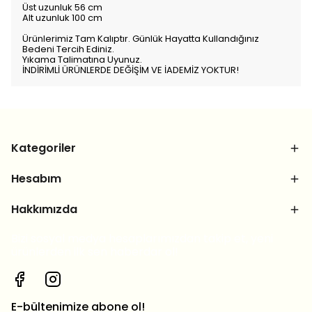
Üst uzunluk 56 cm
Alt uzunluk 100 cm
Ürünlerimiz Tam Kalıptır. Günlük Hayatta Kullandığınız
Bedeni Tercih Ediniz.
Yıkama Talimatına Uyunuz.
İNDİRİMLİ ÜRÜNLERDE DEĞİŞİM VE İADEMİZ YOKTUR!
Kategoriler
Hesabım
Hakkımızda
Bizi sosyal medya hesaplarımızdan takip et, yeni
ürünlerden ilk sen haberdar ol!
E-bültenimize abone ol!