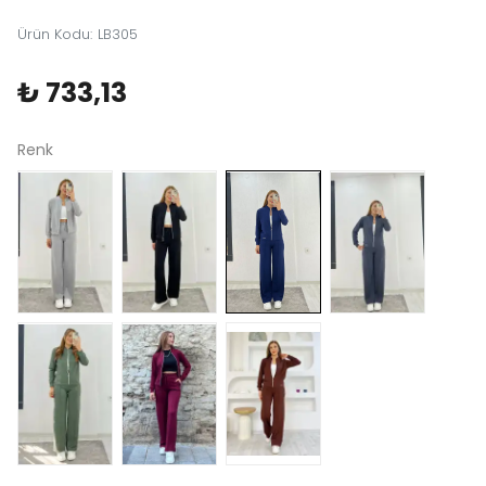
Ürün Kodu
:
LB305
₺ 733,13
Renk