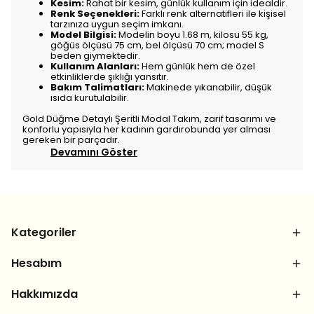
Kesim:
Rahat bir kesim, günlük kullanım için idealdir.
Renk Seçenekleri:
Farklı renk alternatifleri ile kişisel
tarzınıza uygun seçim imkanı.
Model Bilgisi:
Modelin boyu 1.68 m, kilosu 55 kg,
göğüs ölçüsü 75 cm, bel ölçüsü 70 cm; model S
beden giymektedir.
Kullanım Alanları:
Hem günlük hem de özel
etkinliklerde şıklığı yansıtır.
Bakım Talimatları:
Makinede yıkanabilir, düşük
ısıda kurutulabilir.
Gold Düğme Detaylı Şeritli Modal Takım, zarif tasarımı ve
konforlu yapısıyla her kadının gardırobunda yer alması
gereken bir parçadır.
Devamını Göster
Kategoriler
Hesabım
Hakkımızda