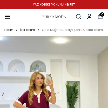
YAZ KOLEKSİYONUNU KEŞFET
0
Takım
İkili Takım
Gold Düğme Detaylı Şeritli Modal Takım