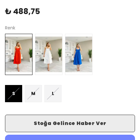
₺ 488,75
Renk
S
M
L
Stoğa Gelince Haber Ver