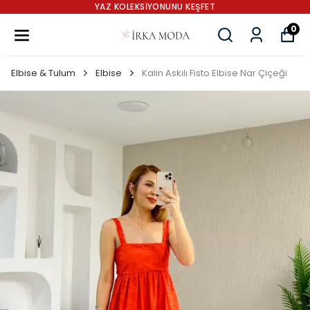
YAZ KOLEKSİYONUNU KEŞFET
0
Elbise & Tulum
Elbise
Kalın Askılı Fisto Elbise Nar Çiçeği