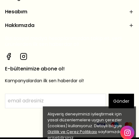
Hesabım
Hakkımızda
Bizi sosyal medya hesaplarımızdan takip et, yeni
ürünlerden ilk sen haberdar ol!
E-bültenimize abone ol!
Kampanyalardan ilk sen haberdar ol!
Gönder
Alışveriş deneyiminizi iyileştirmek için
yasal düzenlemelere uygun çerezler
(cookies) kullanıyoruz. Detaylı bilgiye
Gizlilik ve Çerez Politikası
sayfamızdan
erişebilirsiniz.