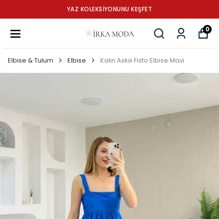
YAZ KOLEKSİYONUNU KEŞFET
0
Elbise & Tulum
Elbise
Kalın Askılı Fisto Elbise Mavi