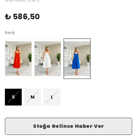
Ürün Kodu
:
27872
₺ 586,50
Renk
S
M
L
Stoğa Gelince Haber Ver