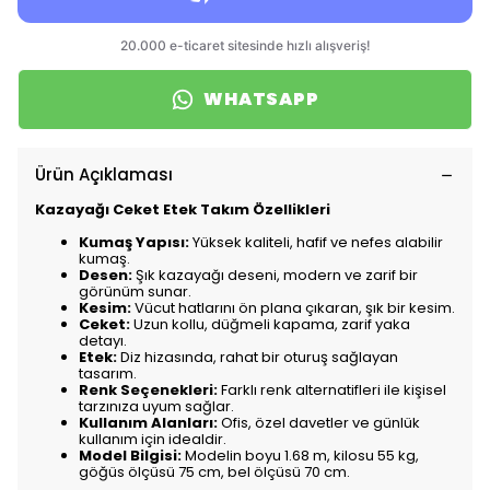
WHATSAPP
Ürün Açıklaması
Kazayağı Ceket Etek Takım Özellikleri
Kumaş Yapısı:
Yüksek kaliteli, hafif ve nefes alabilir
kumaş.
Desen:
Şık kazayağı deseni, modern ve zarif bir
görünüm sunar.
Kesim:
Vücut hatlarını ön plana çıkaran, şık bir kesim.
Ceket:
Uzun kollu, düğmeli kapama, zarif yaka
detayı.
Etek:
Diz hizasında, rahat bir oturuş sağlayan
tasarım.
Renk Seçenekleri:
Farklı renk alternatifleri ile kişisel
tarzınıza uyum sağlar.
Kullanım Alanları:
Ofis, özel davetler ve günlük
kullanım için idealdir.
Model Bilgisi:
Modelin boyu 1.68 m, kilosu 55 kg,
göğüs ölçüsü 75 cm, bel ölçüsü 70 cm.