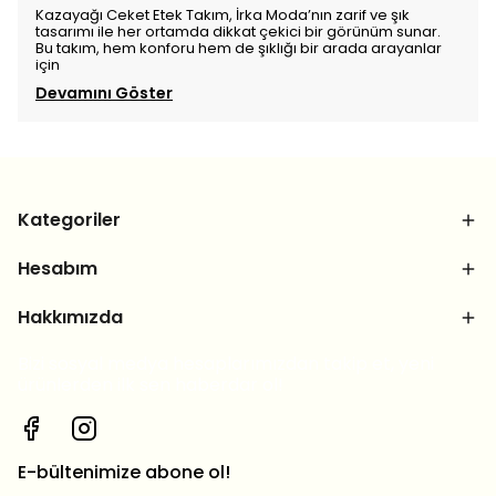
Kazayağı Ceket Etek Takım, İrka Moda’nın zarif ve şık
tasarımı ile her ortamda dikkat çekici bir görünüm sunar.
Bu takım, hem konforu hem de şıklığı bir arada arayanlar
için
Devamını Göster
Kategoriler
Hesabım
Hakkımızda
Bizi sosyal medya hesaplarımızdan takip et, yeni
ürünlerden ilk sen haberdar ol!
E-bültenimize abone ol!