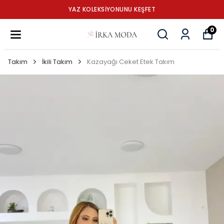
YAZ KOLEKSİYONUNU KEŞFET
0
Takım
İkili Takım
Kazayağı Ceket Etek Takım