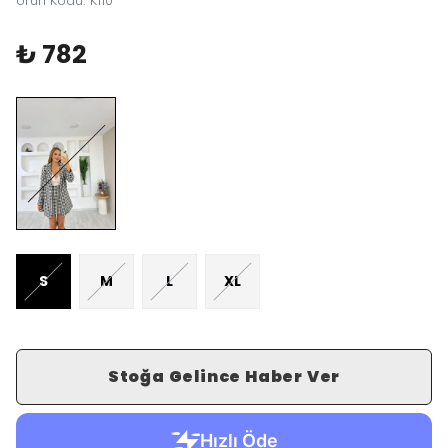
Ürün Kodu
:
K110
₺ 782
S
M
L
XL
Stoğa Gelince Haber Ver