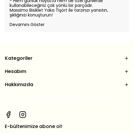
- Hem günlük hayatta hem de özel günlerde
kullanabileceğiniz çok yönlü bir parçadır.
Massimo Bisiklet Yaka Tişört ile tarzınızı yansıtın,
şıklığınızı konuşturun!
Devamını Göster
Kategoriler
Hesabım
Hakkımızda
Bizi sosyal medya hesaplarımızdan takip et, yeni
ürünlerden ilk sen haberdar ol!
E-bültenimize abone ol!