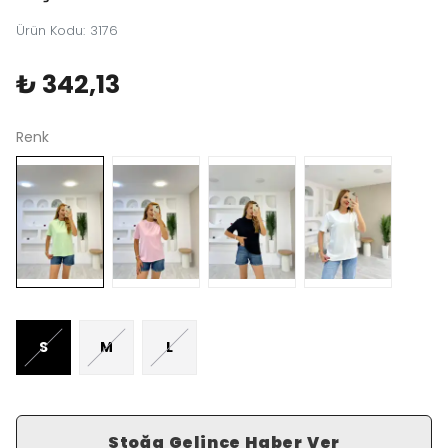
Ürün Kodu
:
3176
₺ 342,13
Renk
S
M
L
Stoğa Gelince Haber Ver