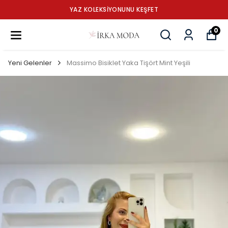
YAZ KOLEKSİYONUNU KEŞFET
0
Yeni Gelenler
Massimo Bisiklet Yaka Tişört Mint Yeşili