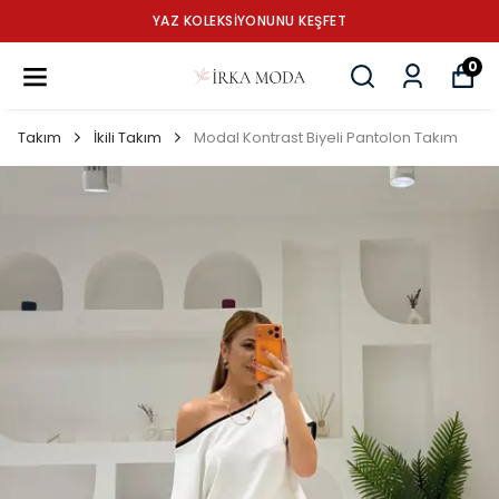
YAZ KOLEKSİYONUNU KEŞFET
0
Takım
İkili Takım
Modal Kontrast Biyeli Pantolon Takım