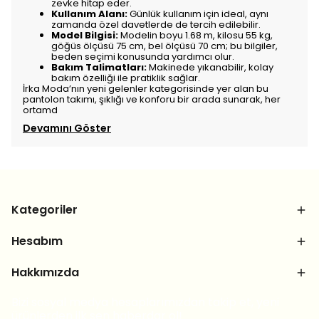
zevke hitap eder.
Kullanım Alanı:
Günlük kullanım için ideal, aynı
zamanda özel davetlerde de tercih edilebilir.
Model Bilgisi:
Modelin boyu 1.68 m, kilosu 55 kg,
göğüs ölçüsü 75 cm, bel ölçüsü 70 cm; bu bilgiler,
beden seçimi konusunda yardımcı olur.
Bakım Talimatları:
Makinede yıkanabilir, kolay
bakım özelliği ile pratiklik sağlar.
İrka Moda’nın yeni gelenler kategorisinde yer alan bu
pantolon takımı, şıklığı ve konforu bir arada sunarak, her
ortamd
Devamını Göster
Kategoriler
Hesabım
Hakkımızda
Bizi sosyal medya hesaplarımızdan takip et, yeni
ürünlerden ilk sen haberdar ol!