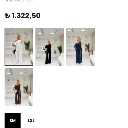
Ürün Kodu
:
Y255
₺ 1.322,50
SM
LXL