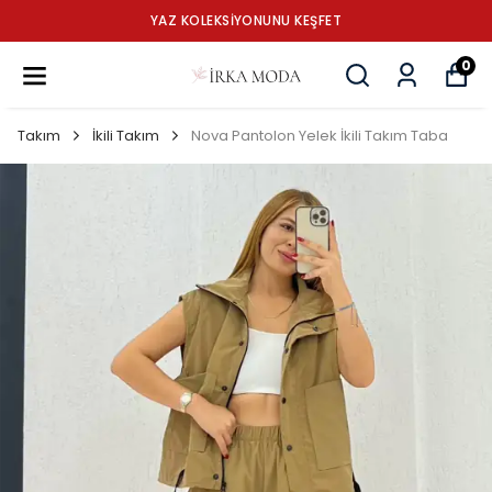
YAZ KOLEKSİYONUNU KEŞFET
0
Takım
İkili Takım
Nova Pantolon Yelek İkili Takım Taba