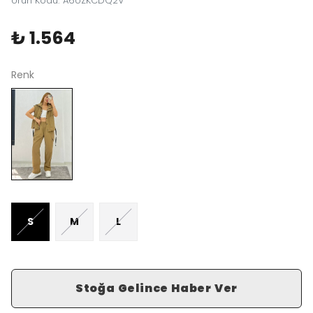
Ürün Kodu
:
A6UZKCDQ2V
₺ 1.564
Renk
S
M
L
Stoğa Gelince Haber Ver