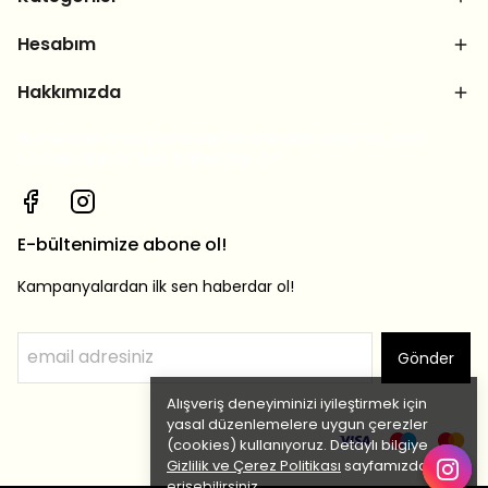
Hesabım
Hakkımızda
Bizi sosyal medya hesaplarımızdan takip et, yeni
ürünlerden ilk sen haberdar ol!
E-bültenimize abone ol!
Kampanyalardan ilk sen haberdar ol!
Gönder
Alışveriş deneyiminizi iyileştirmek için
yasal düzenlemelere uygun çerezler
(cookies) kullanıyoruz. Detaylı bilgiye
Gizlilik ve Çerez Politikası
sayfamızdan
erişebilirsiniz.