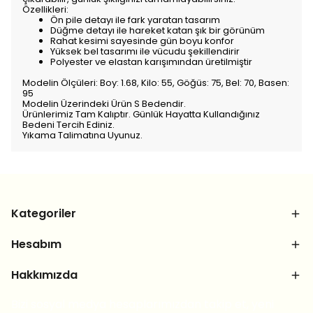
Özellikleri:
Ön pile detayı ile fark yaratan tasarım
Düğme detayı ile hareket katan şık bir görünüm
Rahat kesimi sayesinde gün boyu konfor
Yüksek bel tasarımı ile vücudu şekillendirir
Polyester ve elastan karışımından üretilmiştir
Modelin Ölçüleri: Boy: 1.68, Kilo: 55, Göğüs: 75, Bel: 70, Basen:
95
Modelin Üzerindeki Ürün S Bedendir.
Ürünlerimiz Tam Kalıptır. Günlük Hayatta Kullandığınız
Bedeni Tercih Ediniz.
Yıkama Talimatına Uyunuz.
Kategoriler
Hesabım
Hakkımızda
Bizi sosyal medya hesaplarımızdan takip et, yeni