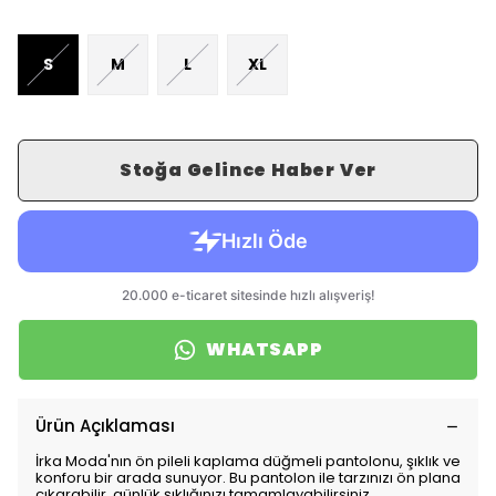
S
M
L
XL
Stoğa Gelince Haber Ver
WHATSAPP
Ürün Açıklaması
İrka Moda'nın ön pileli kaplama düğmeli pantolonu, şıklık ve
konforu bir arada sunuyor. Bu pantolon ile tarzınızı ön plana
çıkarabilir, günlük şıklığınızı tamamlayabilirsiniz.