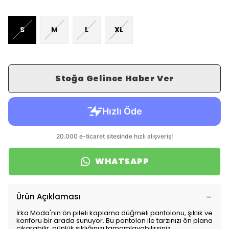
S
M
L
XL
Stoğa Gelince Haber Ver
WHATSAPP
Ürün Açıklaması
İrka Moda'nın ön pileli kaplama düğmeli pantolonu, şıklık ve
konforu bir arada sunuyor. Bu pantolon ile tarzınızı ön plana
çıkarabilir, günlük şıklığınızı tamamlayabilirsiniz.