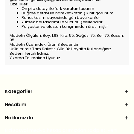
Özellikleri:
Ön pile detayı ile fark yaratan tasarım
Düğme detayı ile hareket katan şık bir görünüm
Rahat kesimi sayesinde gün boyu konfor
Yüksek bel tasarımı ile vücudu şekillendirir
Polyester ve elastan karışımından üretilmiştir
Modelin Ölçüleri: Boy: 1.68, Kilo: 55, Göğüs: 75, Bel: 70, Basen:
95
Modelin Üzerindeki Ürün S Bedendir.
Ürünlerimiz Tam Kalıptır. Günlük Hayatta Kullandığınız
Bedeni Tercih Ediniz.
Yıkama Talimatına Uyunuz.
Kategoriler
Hesabım
Hakkımızda
Bizi sosyal medya hesaplarımızdan takip et, yeni