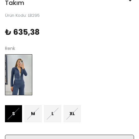
Takım
Ürün Kodu
:
LB295
₺ 635,38
Renk
S
M
L
XL