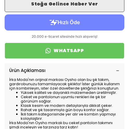
Stoğa Gelince Haber Ver
WHATSAPP
Ürün Açıklaması
İrka Moda'nın orijinal markası Oysho olan bu şık takım,
gardırobunuzu tamamlayacak şıklıkta! İster günlük kullanım
için kombinleyin, ister özel davetlerde şıklığınızı konuşturun.
Yüksek kaliteli ve dayanıklı malzemeden üretilmiştir.
Ceket ve pantolonun uyumlu renkleri ile şık bir
görünüm sağlar.
Klasik kesim ve modern detaylarıyla dikkat çeker.
Rahat ve şık tasarımıyla gün boyu konfor sağlar.
İkili takım kategorisinde yer alır ve kombin yapmayı
kolaylaştırır.
İrka Moda'nın Oysho markalı bu ceket pantolon takımını
şimdi inceleyin ve tarzınıza tarz katın!