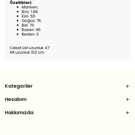
Özellikleri:
Manken;
Boy: 1.68
Kilo: 55
Göğüs: 75
Bel: 70
Basen: 95
Beden: S
Ceket üst uzunluk 47
Alt uzunluk 102 cm
Kategoriler
Hesabım
Hakkımızda
Bizi sosyal medya hesaplarımızdan takip et, yeni
ürünlerden ilk sen haberdar ol!