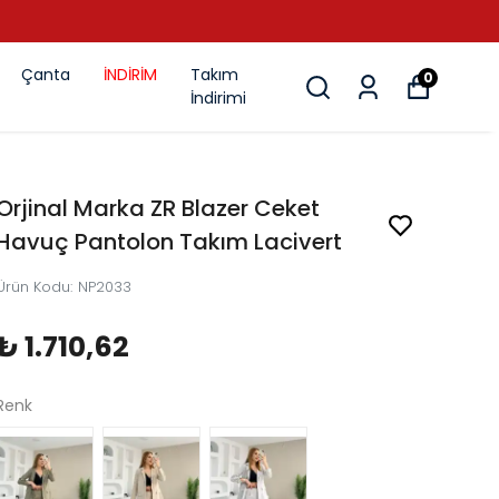
Çanta
İNDİRİM
Takım
0
İndirimi
Orjinal Marka ZR Blazer Ceket
Havuç Pantolon Takım Lacivert
Ürün Kodu
:
NP2033
₺ 1.710,62
Renk