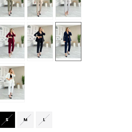
S
M
L