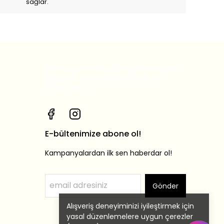
sağlar.
Bizi sosyal medya hesaplarımızdan
takip et, yeni ürünlerden ilk sen
haberdar ol!
E-bültenimize abone ol!
Kampanyalardan ilk sen haberdar ol!
Gönder
Alışveriş deneyiminizi iyileştirmek için
yasal düzenlemelere uygun çerezler