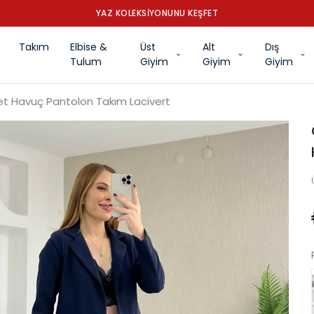
YAZ KOLEKSİYONUNU KEŞFET
Takım
Elbise &
Üst
Alt
Dış
Tulum
Giyim
Giyim
Giyim
ket Havuç Pantolon Takım Lacivert