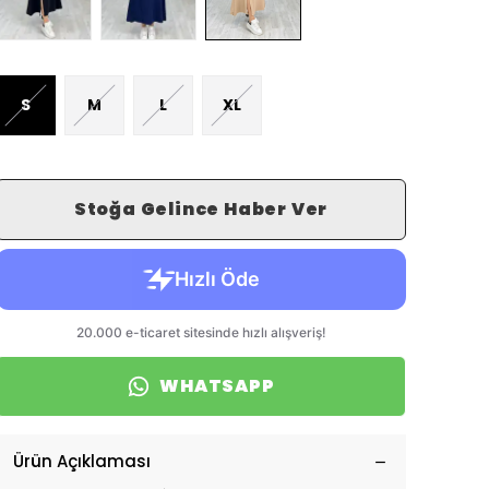
S
M
L
XL
Stoğa Gelince Haber Ver
WHATSAPP
Ürün Açıklaması