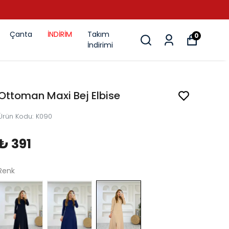
Çanta
İNDİRİM
Takım
0
İndirimi
Ottoman Maxi Bej Elbise
Ürün Kodu
:
K090
₺ 391
Renk