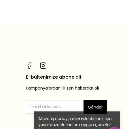
Bizi sosyal medya hesaplarımızdan
takip et, yeni ürünlerden ilk sen
haberdar ol!
E-bültenimize abone ol!
Kampanyalardan ilk sen haberdar ol!
Gönder
Alışveriş deneyiminizi iyileştirmek için
yasal düzenlemelere uygun çerezler