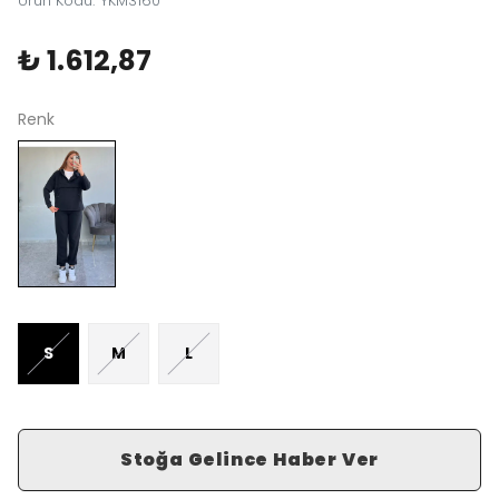
Ürün Kodu
:
YKM3160
₺ 1.612,87
Renk
S
M
L
Stoğa Gelince Haber Ver