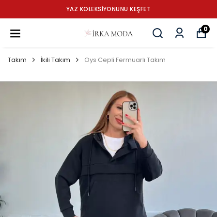
YAZ KOLEKSİYONUNU KEŞFET
0
Takım
İkili Takım
Oys Cepli Fermuarlı Takım