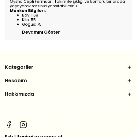
Oysho Cepli Fermuarlı Takım ile şıklığı ve konforu bir arada
yaşayarak tarzınızı yansıtabilirsiniz.
Manken Bilgileri;
Boy: 1.68
Kilo: 55
Göğüs: 75
Devamını Göster
Kategoriler
Hesabım
Hakkımızda
Bizi sosyal medya hesaplarımızdan takip et, yeni
ürünlerden ilk sen haberdar ol!
E-bültenimize abone ol!