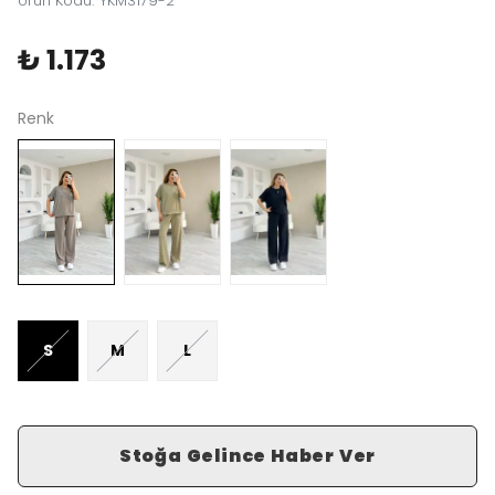
Ürün Kodu
:
YKM3179-2
₺ 1.173
Renk
S
M
L
Stoğa Gelince Haber Ver