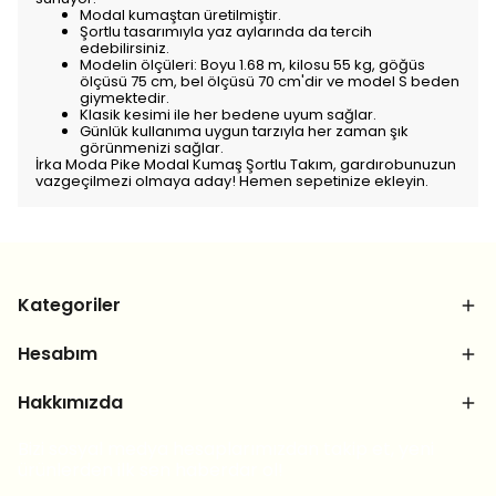
Modal kumaştan üretilmiştir.
Şortlu tasarımıyla yaz aylarında da tercih
edebilirsiniz.
Modelin ölçüleri: Boyu 1.68 m, kilosu 55 kg, göğüs
ölçüsü 75 cm, bel ölçüsü 70 cm'dir ve model S beden
giymektedir.
Klasik kesimi ile her bedene uyum sağlar.
Günlük kullanıma uygun tarzıyla her zaman şık
görünmenizi sağlar.
İrka Moda Pike Modal Kumaş Şortlu Takım, gardırobunuzun
vazgeçilmezi olmaya aday! Hemen sepetinize ekleyin.
Kategoriler
Hesabım
Hakkımızda
Bizi sosyal medya hesaplarımızdan takip et, yeni
ürünlerden ilk sen haberdar ol!