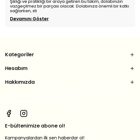
Şıklığı ve pratikliği bir araya getiren bu takım, dolabınızın
vazgeçilmez bir parçası olacak. Dolabınıza önemli bir katkı
sağlarken, sti
Devamını Göster
Kategoriler
Hesabım
Hakkımızda
Bizi sosyal medya hesaplarımızdan takip et, yeni
ürünlerden ilk sen haberdar ol!
E-bültenimize abone ol!
Kampanyalardan ilk sen haberdar ol!