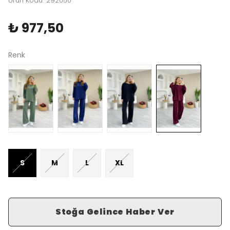
Ürün Kodu
:
292050
₺ 977,50
Renk
S
M
L
XL
Stoğa Gelince Haber Ver