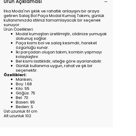
Ürün Açıklaması
İrka Moda'nın şıklık ve rahatlık anlayışını bir araya
getiren Salaş Bol Paça Modal Kumaş Takımı, günlük
kullanımınızda stilinizi tamamlayacak bir seçenek
sunuyor.
Ürün Özellikleri:
Modal kumaştan üretilmiştir, cildinize yumuşak
dokunuş sağlar.
Paça kısmı bol ve salaş kesimdir, hareket
özgürlüğü sunar.
İki parçadan oluşan takım, kombin yapmayı
kolaylaştırır.
Bel kısmı lastiklidir, isteğe göre ayarlanabilir.
Günlük kullanıma uygun, rahat ve şık bir
seçenektir.
Özellikleri:
Manken;
Boy: 1.68
Kilo: 55
Göğüs: 75
Bel: 70
Basen: 95
Beden: S
Üst uzunluk 61 cm
Alt uzunluk 102