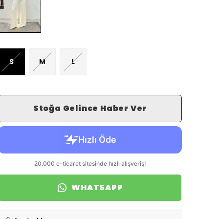
S
M
L
Stoğa Gelince Haber Ver
WHATSAPP