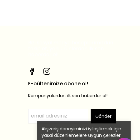
Bizi sosyal medya hesaplarımızdan
takip et, yeni ürünlerden ilk sen
haberdar ol!
E-bültenimize abone ol!
Kampanyalardan ilk sen haberdar ol!
Gönder
Alışveriş deneyiminizi iyileştirmek için
yasal düzenlemelere uygun çerezler