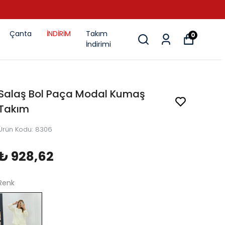
Çanta
İNDİRİM
Takım
0
İndirimi
Salaş Bol Paça Modal Kumaş
Takım
Ürün Kodu
:
8306
₺ 928,62
Renk