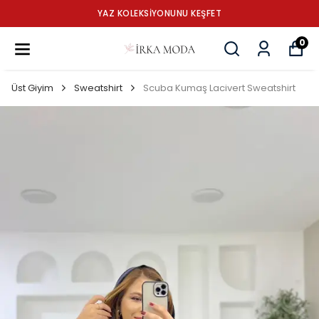
YAZ KOLEKSİYONUNU KEŞFET
0
Üst Giyim
Sweatshirt
Scuba Kumaş Lacivert Sweatshirt