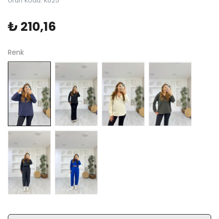
Ürün Kodu
:
K025
₺ 210,16
Renk