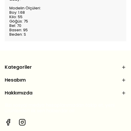
Modelin Ölçüleri:
Boy: 1.68
Kilo: 55
Göğüs: 75
Bel: 70
Basen: 95
Beden: S
Kategoriler
Hesabım
Hakkımızda
Bizi sosyal medya hesaplarımızdan takip et, yeni
ürünlerden ilk sen haberdar ol!