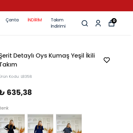
Çanta
İNDİRİM
Takım
0
İndirimi
Şerit Detaylı Oys Kumaş Yeşil İkili
Takım
Ürün Kodu
:
LB358
₺ 635,38
Renk