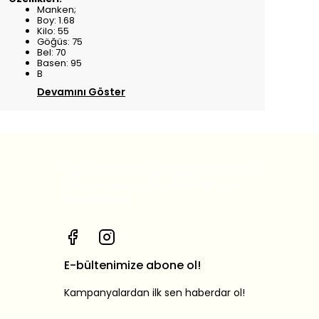
Manken;
Boy: 1.68
Kilo: 55
Göğüs: 75
Bel: 70
Basen: 95
B
Devamını Göster
Bizi sosyal medya hesaplarımızdan
takip et, yeni ürünlerden ilk sen
haberdar ol!
E-bültenimize abone ol!
Kampanyalardan ilk sen haberdar ol!