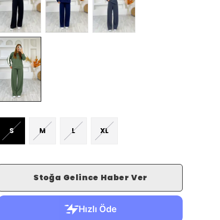
S
M
L
XL
Stoğa Gelince Haber Ver