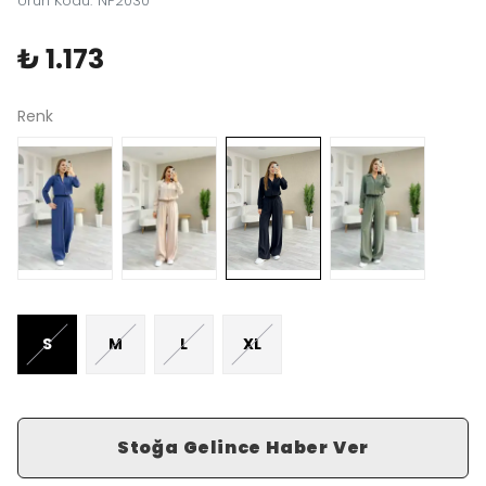
Ürün Kodu
:
NP2030
₺ 1.173
Renk
S
M
L
XL
Stoğa Gelince Haber Ver