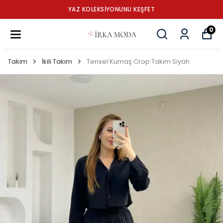
YAZ KOLEKSİYONUNU KEŞFET
0
Takım
İkili Takım
Tensel Kumaş Crop Takım Siyah