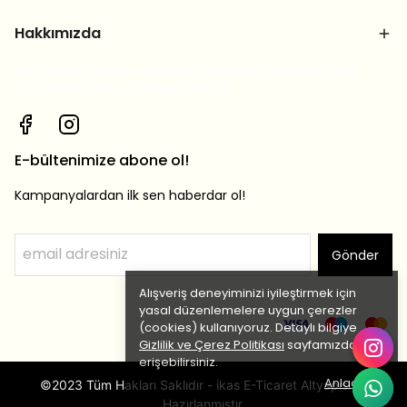
Hakkımızda
Bizi sosyal medya hesaplarımızdan takip et, yeni
ürünlerden ilk sen haberdar ol!
E-bültenimize abone ol!
Kampanyalardan ilk sen haberdar ol!
Gönder
Alışveriş deneyiminizi iyileştirmek için
yasal düzenlemelere uygun çerezler
(cookies) kullanıyoruz. Detaylı bilgiye
Gizlilik ve Çerez Politikası
sayfamızdan
erişebilirsiniz.
Anladım
©2023 Tüm Hakları Saklıdır - ikas E-Ticaret Altyapısı ile
Hazırlanmıştır.