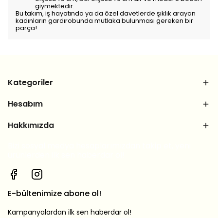
giymektedir.
Bu takım, iş hayatında ya da özel davetlerde şıklık arayan
kadınların gardırobunda mutlaka bulunması gereken bir
parça!
Kategoriler
Hesabım
Hakkımızda
Bizi sosyal medya hesaplarımızdan takip et, yeni
ürünlerden ilk sen haberdar ol!
E-bültenimize abone ol!
Kampanyalardan ilk sen haberdar ol!