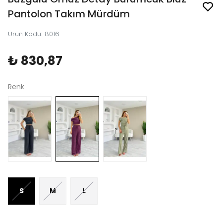
Pantolon Takım Mürdüm
Ürün Kodu
:
8016
₺ 830,87
Renk
S
M
L