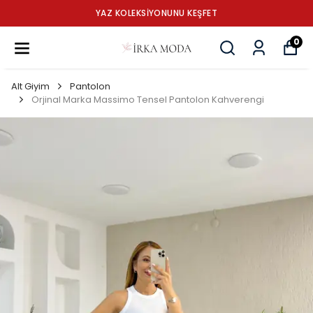
YAZ KOLEKSİYONUNU KEŞFET
0
Alt Giyim
Pantolon
Orjinal Marka Massimo Tensel Pantolon Kahverengi