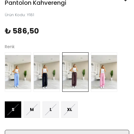
Pantolon Kahverengi
Ürün Kodu
:
Y181
₺ 586,50
Renk
S
M
L
XL