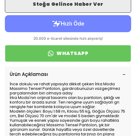
Stoğa Gelince Haber Ver
WHATSAPP
Ürün Açıklaması
İnce dokulu ve rahat yapısıyla dikkat çeken İrka Moda
Massimo Tensel Pantolon, gardırobunuzun vazgeçilmez
parçalarından biri olmaya aday.
İrka Moda'nın orijinal tasarımı olan bu pantolon, şıklığı ve
konforu bir arada sunar. Ten rengine uyum sağlayan gri
rengiyle her kombinle kolayca uyum sağlar.
Modelin ölçüleri: Boyu 1.68 m, Kilosu 55 kg, Göğüs Ölçüsü 75
cm, Bel Ölçüsü 70 cm'dir ve model S beden giymektedir.
Yumuşak ve esnek yapısı sayesinde gün boyu rahatlıkla
kullanabileceğiniz Massimo Tensel Pantolon, şık bir
görünüm sunar. Günlük hayatta veya özel davetlerde
tercih edebileceğiniz bu pantolonla tarzınızı ön plana