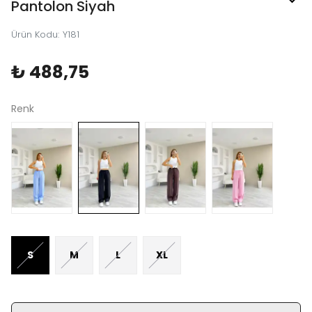
Pantolon Siyah
Ürün Kodu
:
Y181
₺ 488,75
Renk
S
M
L
XL