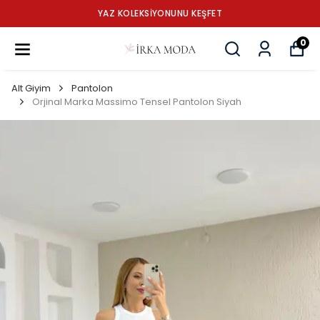
YAZ KOLEKSİYONUNU KEŞFET
0
Alt Giyim
Pantolon
Orjinal Marka Massimo Tensel Pantolon Siyah