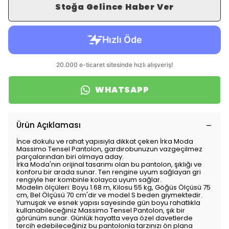
Stoğa Gelince Haber Ver
WHATSAPP
Ürün Açıklaması
İnce dokulu ve rahat yapısıyla dikkat çeken İrka Moda
Massimo Tensel Pantolon, gardırobunuzun vazgeçilmez
parçalarından biri olmaya aday.
İrka Moda'nın orijinal tasarımı olan bu pantolon, şıklığı ve
konforu bir arada sunar. Ten rengine uyum sağlayan gri
rengiyle her kombinle kolayca uyum sağlar.
Modelin ölçüleri: Boyu 1.68 m, Kilosu 55 kg, Göğüs Ölçüsü 75
cm, Bel Ölçüsü 70 cm'dir ve model S beden giymektedir.
Yumuşak ve esnek yapısı sayesinde gün boyu rahatlıkla
kullanabileceğiniz Massimo Tensel Pantolon, şık bir
görünüm sunar. Günlük hayatta veya özel davetlerde
tercih edebileceğiniz bu pantolonla tarzınızı ön plana