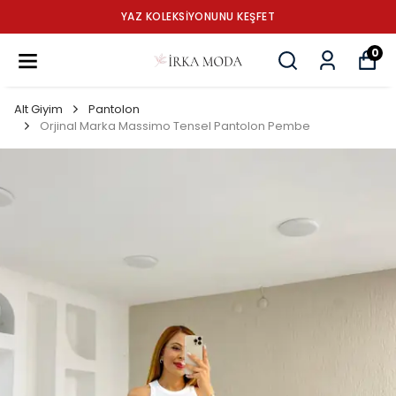
YAZ KOLEKSİYONUNU KEŞFET
0
Alt Giyim
Pantolon
Orjinal Marka Massimo Tensel Pantolon Pembe