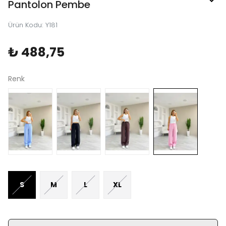
Pantolon Pembe
Ürün Kodu
:
Y181
₺ 488,75
Renk
S
M
L
XL