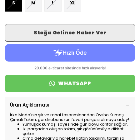
S
M
L
XL
Stoğa Gelince Haber Ver
WHATSAPP
Ürün Açıklaması
İrka Moda'nın şık ve rahat tasarımlarından Oysho Kumaş
Çımalı Takım, gardırobunuzun favori parçası olmaya aday!
Yumuşak kumaşı sayesinde gün boyu konfor sağlar.
İki parçadan oluşan takım, şık görünümüyle dikkat
çeker.
Çıma detaylarıyla hareket katan tasarımı, tarzınıza