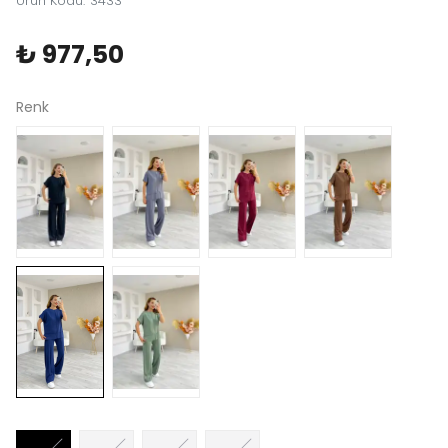
Ürün Kodu
:
3433
₺ 977,50
Renk