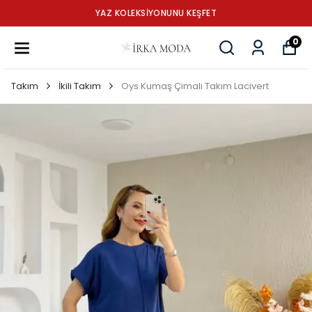
YAZ KOLEKSİYONUNU KEŞFET
0
Takım
İkili Takım
Oys Kumaş Çimalı Takım Lacivert