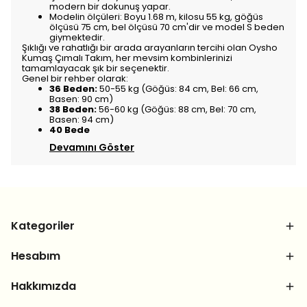
modern bir dokunuş yapar.
Modelin ölçüleri: Boyu 1.68 m, kilosu 55 kg, göğüs
ölçüsü 75 cm, bel ölçüsü 70 cm'dir ve model S beden
giymektedir.
Şıklığı ve rahatlığı bir arada arayanların tercihi olan Oysho
Kumaş Çımalı Takım, her mevsim kombinlerinizi
tamamlayacak şık bir seçenektir.
Genel bir rehber olarak:
36 Beden:
50-55 kg (Göğüs: 84 cm, Bel: 66 cm,
Basen: 90 cm)
38 Beden:
56-60 kg (Göğüs: 88 cm, Bel: 70 cm,
Basen: 94 cm)
40 Bede
Devamını Göster
Kategoriler
Hesabım
Hakkımızda