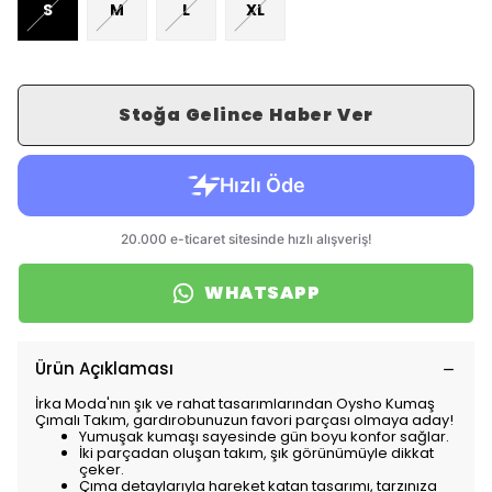
S
M
L
XL
Stoğa Gelince Haber Ver
WHATSAPP
Ürün Açıklaması
İrka Moda'nın şık ve rahat tasarımlarından Oysho Kumaş
Çımalı Takım, gardırobunuzun favori parçası olmaya aday!
Yumuşak kumaşı sayesinde gün boyu konfor sağlar.
İki parçadan oluşan takım, şık görünümüyle dikkat
çeker.
Çıma detaylarıyla hareket katan tasarımı, tarzınıza