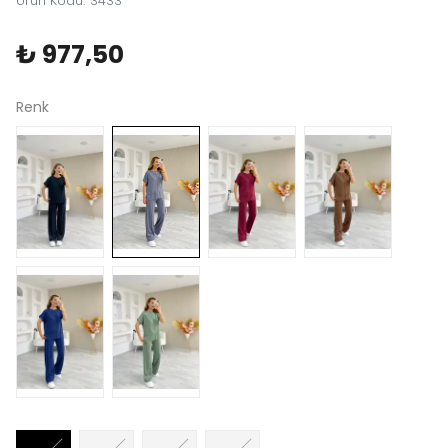
Ürün Kodu
:
3433
₺ 977,50
Renk