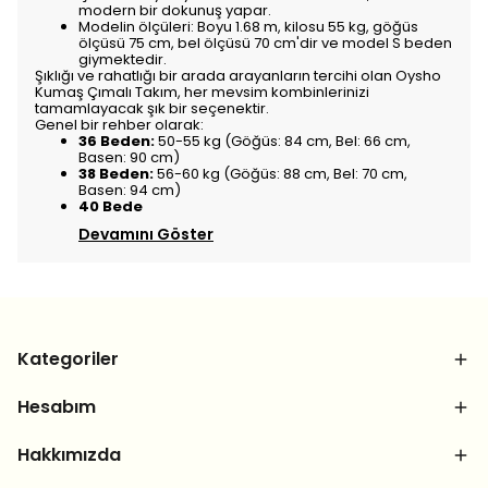
modern bir dokunuş yapar.
Modelin ölçüleri: Boyu 1.68 m, kilosu 55 kg, göğüs
ölçüsü 75 cm, bel ölçüsü 70 cm'dir ve model S beden
giymektedir.
Şıklığı ve rahatlığı bir arada arayanların tercihi olan Oysho
Kumaş Çımalı Takım, her mevsim kombinlerinizi
tamamlayacak şık bir seçenektir.
Genel bir rehber olarak:
36 Beden:
50-55 kg (Göğüs: 84 cm, Bel: 66 cm,
Basen: 90 cm)
38 Beden:
56-60 kg (Göğüs: 88 cm, Bel: 70 cm,
Basen: 94 cm)
40 Bede
Devamını Göster
Kategoriler
Hesabım
Hakkımızda