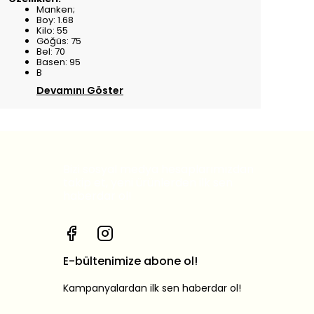
Manken;
Boy: 1.68
Kilo: 55
Göğüs: 75
Bel: 70
Basen: 95
B
Devamını Göster
Bizi sosyal medya hesaplarımızdan
takip et, yeni ürünlerden ilk sen
haberdar ol!
E-bültenimize abone ol!
Kampanyalardan ilk sen haberdar ol!