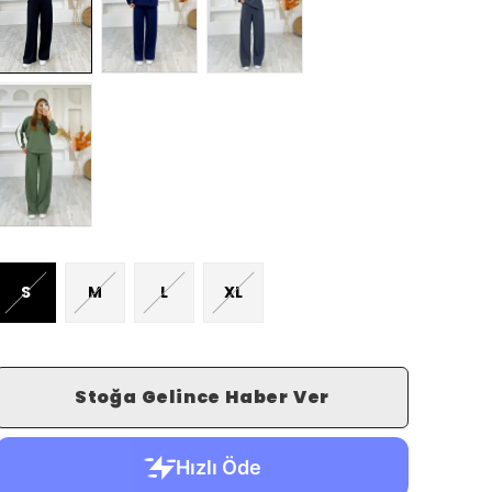
S
M
L
XL
Stoğa Gelince Haber Ver