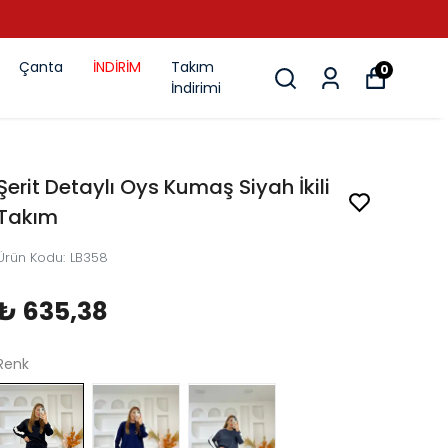
Çanta
İNDİRİM
Takım
0
İndirimi
Şerit Detaylı Oys Kumaş Siyah İkili
Takım
Ürün Kodu
:
LB358
₺ 635,38
Renk