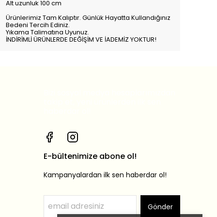
Alt uzunluk 100 cm
Ürünlerimiz Tam Kalıptır. Günlük Hayatta Kullandığınız
Bedeni Tercih Ediniz.
Yıkama Talimatına Uyunuz.
İNDİRİMLİ ÜRÜNLERDE DEĞİŞİM VE İADEMİZ YOKTUR!
Bizi sosyal medya hesaplarımızdan
takip et, yeni ürünlerden ilk sen
haberdar ol!
E-bültenimize abone ol!
Kampanyalardan ilk sen haberdar ol!
Gönder