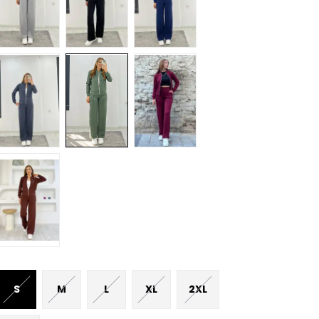
S
M
L
XL
2XL