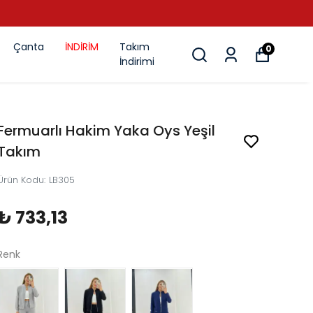
Çanta
İNDİRİM
Takım
0
İndirimi
Fermuarlı Hakim Yaka Oys Yeşil
Takım
Ürün Kodu
:
LB305
₺ 733,13
Renk